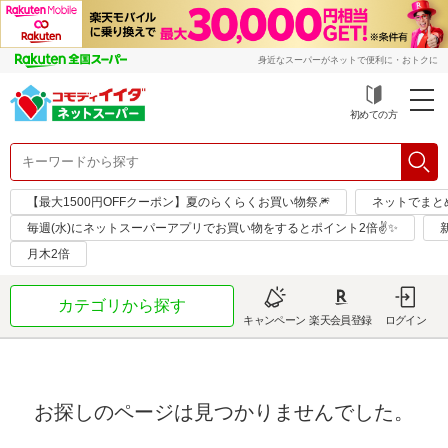
身近なスーパーがネットで便利に・おトクに
初めての方
【最大1500円OFFクーポン】夏のらくらくお買い物祭🎆
ネットでまと
毎週(水)にネットスーパーアプリでお買い物をするとポイント2倍✌✨
月木2倍
カテゴリから探す
キャンペーン
楽天会員登録
ログイン
お探しのページは見つかりませんでした。