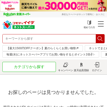
身近なスーパーがネットで便利に・おトクに
初めての方
【最大1500円OFFクーポン】夏のらくらくお買い物祭🎆
ネットでまと
毎週(水)にネットスーパーアプリでお買い物をするとポイント2倍✌✨
カテゴリから探す
キャンペーン
楽天会員登録
ログイン
お探しのページは見つかりませんでした。
指定されたURLのページは存在しないか、一時的に利用できない可