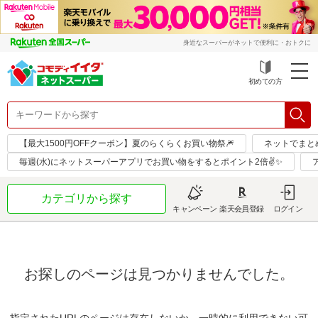
身近なスーパーがネットで便利に・おトクに
初めての方
【最大1500円OFFクーポン】夏のらくらくお買い物祭🎆
ネットでまと
毎週(水)にネットスーパーアプリでお買い物をするとポイント2倍✌✨
カテゴリから探す
キャンペーン
楽天会員登録
ログイン
お探しのページは見つかりませんでした。
指定されたURLのページは存在しないか、一時的に利用できない可