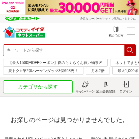
身近なスーパーがネットで便利に・おトクに
初めての方
【最大1500円OFFクーポン】夏のらくらくお買い物祭🎆
ネットでまと
夏トク✨第2弾ハーゲンダッツ3個698円！
月木2倍
最大1,000
カテゴリから探す
キャンペーン
楽天会員登録
ログイン
お探しのページは見つかりませんでした。
指定されたURLのページは存在しないか、一時的に利用できない可