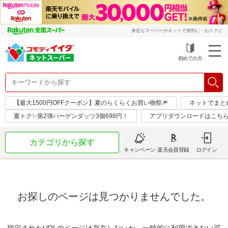
身近なスーパーがネットで便利に・おトクに
初めての方
【最大1500円OFFクーポン】夏のらくらくお買い物祭🎆
ネットでまと
夏トク✨第2弾ハーゲンダッツ3個698円！
アプリダウンロードはこちら
カテゴリから探す
キャンペーン
楽天会員登録
ログイン
お探しのページは見つかりませんでした。
指定されたURLのページは存在しないか、一時的に利用できない可