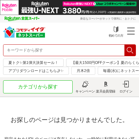
身近なスーパーがネットで便利に・おトクに
初めての方
夏トク✨第1弾大決算セール！
【最大1500円OFFクーポン】夏のらく
アプリダウンロードはこちら🤳✨
月木2倍
毎週(水)にネットス
カテゴリから探す
キャンペーン
楽天会員登録
ログイン
お探しのページは見つかりませんでした。
指定されたURLのページは存在しないか、一時的に利用できない可