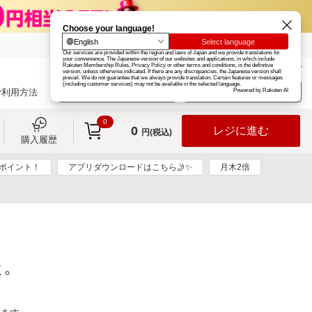
楽天グループ
カード
楽天市場
お知らせ
ヘルプ
楽天会員登録
ログイン
ご利用方法
0
0
レジに進む
円(税込)
購入履歴
00ポイント！
アプリダウンロードはこちら🤳✨
月木2倍
た。