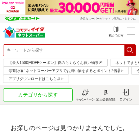
身近なスーパーがネットで便利に・おトクに
初めての方
【最大1500円OFFクーポン】夏のらくらくお買い物祭🎆
ネットでまと
毎週(水)にネットスーパーアプリでお買い物をするとポイント2倍✌✨
アプリダウンロードはこちら🤳✨
カテゴリから探す
キャンペーン
楽天会員登録
ログイン
お探しのページは見つかりませんでした。