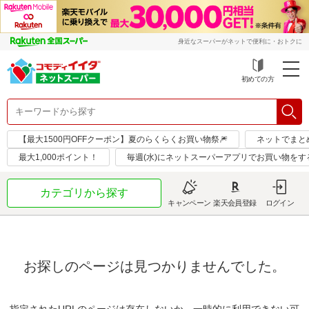
身近なスーパーがネットで便利に・おトクに
初めての方
【最大1500円OFFクーポン】夏のらくらくお買い物祭🎆
ネットでまと
最大1,000ポイント！
毎週(水)にネットスーパーアプリでお買い物をす
カテゴリから探す
キャンペーン
楽天会員登録
ログイン
お探しのページは見つかりませんでした。
指定されたURLのページは存在しないか、一時的に利用できない可