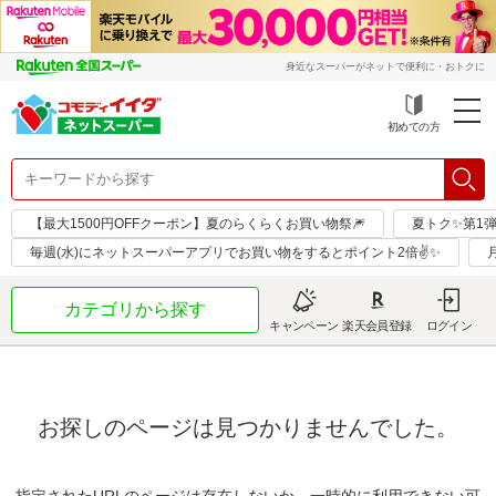
身近なスーパーがネットで便利に・おトクに
初めての方
【最大1500円OFFクーポン】夏のらくらくお買い物祭🎆
夏トク✨第1
毎週(水)にネットスーパーアプリでお買い物をするとポイント2倍✌✨
カテゴリから探す
キャンペーン
楽天会員登録
ログイン
お探しのページは見つかりませんでした。
指定されたURLのページは存在しないか、一時的に利用できない可