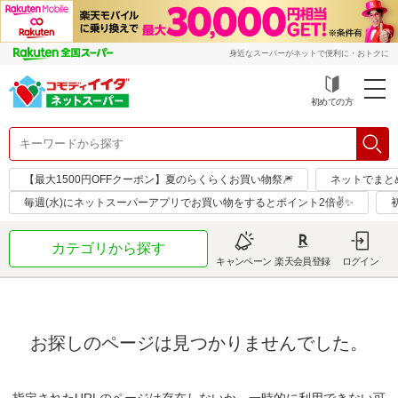
身近なスーパーがネットで便利に・おトクに
初めての方
【最大1500円OFFクーポン】夏のらくらくお買い物祭🎆
ネットでまと
毎週(水)にネットスーパーアプリでお買い物をするとポイント2倍✌✨
カテゴリから探す
キャンペーン
楽天会員登録
ログイン
お探しのページは見つかりませんでした。
指定されたURLのページは存在しないか、一時的に利用できない可