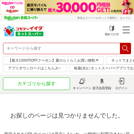
身近なスーパーがネットで便利に・おトクに
初めての方
【最大1500円OFFクーポン】夏のらくらくお買い物祭🎆
ネットでまと
アプリダウンロードはこちら🤳✨
毎週(水)にネットスーパーアプリで
カテゴリから探す
キャンペーン
楽天会員登録
ログイン
お探しのページは見つかりませんでした。
指定されたURLのページは存在しないか、一時的に利用できない可