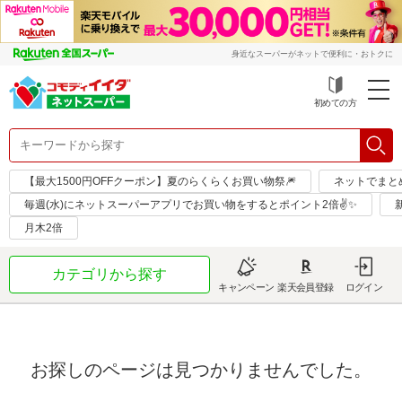
身近なスーパーがネットで便利に・おトクに
初めての方
【最大1500円OFFクーポン】夏のらくらくお買い物祭🎆
ネットでまと
毎週(水)にネットスーパーアプリでお買い物をするとポイント2倍✌✨
月木2倍
カテゴリから探す
キャンペーン
楽天会員登録
ログイン
お探しのページは見つかりませんでした。