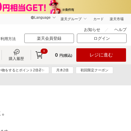
楽天グループ
カード
楽天市場
お知らせ
ヘルプ
楽天会員登録
ログイン
ご利用方法
0
0
レジに進む
円(税込)
購入履歴
い物をするとポイント2倍✌✨
月木2倍
初回限定クーポン
た。