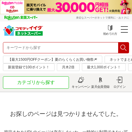
身近なスーパーがネットで便利に・おトクに
初めての方
【最大1500円OFFクーポン】夏のらくらくお買い物祭🎆
ネットでまと
新規登録で100ポイント！
月木2倍
最大1,000ポイント！
カテゴリから探す
キャンペーン
楽天会員登録
ログイン
お探しのページは見つかりませんでした。
指定されたURLのページは存在しないか、一時的に利用できない可