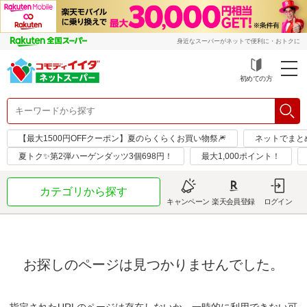
身近なスーパーがネットで便利に・おトクに
初めての方
【最大1500円OFFクーポン】夏のらくらくお買い物祭🎆
ネットでまと
夏トク✨第2弾ハーゲンダッツ3個698円！
最大1,000ポイント！
カテゴリから探す
キャンペーン
楽天会員登録
ログイン
お探しのページは見つかりませんでした。
指定されたURLのページは存在しないか、一時的に利用できない可