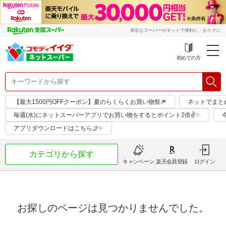
身近なスーパーがネットで便利に・おトクに
初めての方
【最大1500円OFFクーポン】夏のらくらくお買い物祭🎆
ネットでまと
毎週(水)にネットスーパーアプリでお買い物をするとポイント2倍✌✨
アプリダウンロードはこちら🤳✨
カテゴリから探す
キャンペーン
楽天会員登録
ログイン
お探しのページは見つかりませんでした。