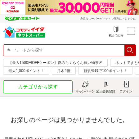
身近なスーパーがネットで便利に・おトクに
初めての方
【最大1500円OFFクーポン】夏のらくらくお買い物祭🎆
ネットでまと
最大1,000ポイント！
月木2倍
新規登録で100ポイント！
カテゴリから探す
キャンペーン
楽天会員登録
ログイン
お探しのページは見つかりませんでした。
指定されたURLのページは存在しないか、一時的に利用できない可