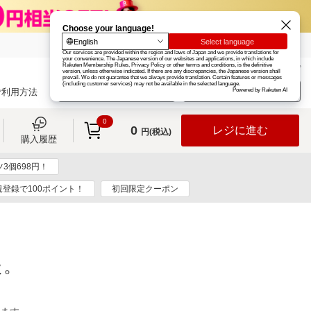
楽天グループ
カード
楽天市場
お知らせ
ヘルプ
楽天会員登録
ログイン
ご利用方法
0
0
レジに進む
円(税込)
購入履歴
3個698円！
規登録で100ポイント！
初回限定クーポン
た。