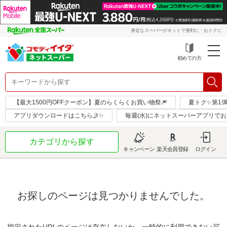
身近なスーパーがネットで便利に・おトクに
初めての方
【最大1500円OFFクーポン】夏のらくらくお買い物祭🎆
夏トク✨第1
アプリダウンロードはこちら🤳✨
毎週(水)にネットスーパーアプリで
カテゴリから探す
キャンペーン
楽天会員登録
ログイン
お探しのページは見つかりませんでした。
指定されたURLのページは存在しないか、一時的に利用できない可