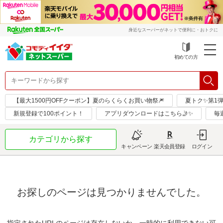
身近なスーパーがネットで便利に・おトクに
初めての方
【最大1500円OFFクーポン】夏のらくらくお買い物祭🎆
夏トク✨第1
新規登録で100ポイント！
アプリダウンロードはこちら🤳✨
毎
カテゴリから探す
キャンペーン
楽天会員登録
ログイン
お探しのページは見つかりませんでした。
指定されたURLのページは存在しないか、一時的に利用できない可