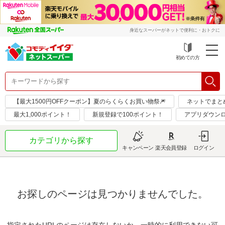
身近なスーパーがネットで便利に・おトクに
初めての方
【最大1500円OFFクーポン】夏のらくらくお買い物祭🎆
ネットでまと
最大1,000ポイント！
新規登録で100ポイント！
アプリダウンロ
カテゴリから探す
キャンペーン
楽天会員登録
ログイン
お探しのページは見つかりませんでした。
指定されたURLのページは存在しないか、一時的に利用できない可