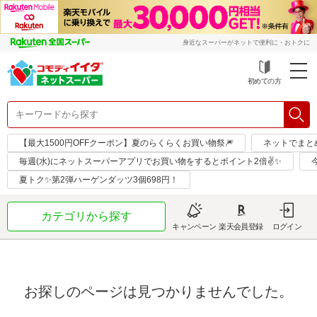
身近なスーパーがネットで便利に・おトクに
初めての方
【最大1500円OFFクーポン】夏のらくらくお買い物祭🎆
ネットでまと
毎週(水)にネットスーパーアプリでお買い物をするとポイント2倍✌✨
夏トク✨第2弾ハーゲンダッツ3個698円！
カテゴリから探す
キャンペーン
楽天会員登録
ログイン
お探しのページは見つかりませんでした。