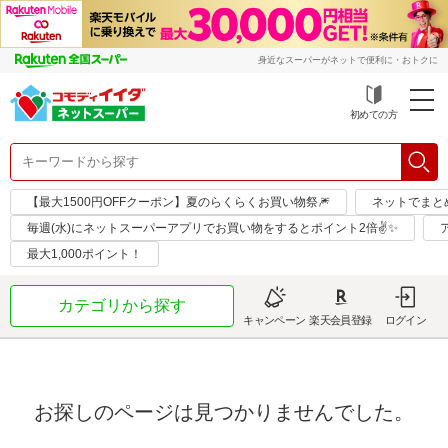
身近なスーパーがネットで便利に・おトクに
初めての方
【最大1500円OFFクーポン】夏のらくらくお買い物祭🎆
ネットでまと
毎週(水)にネットスーパーアプリでお買い物をするとポイント2倍✌✨
最大1,000ポイント！
カテゴリから探す
キャンペーン
楽天会員登録
ログイン
お探しのページは見つかりませんでした。