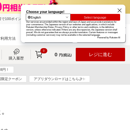
で100ポイント!
楽天グループ
カード
楽天市場
お知らせ
ヘルプ
楽天会員登録
ログイン
ご利用方法
0
0
レジに進む
円(税込)
購入履歴
8円！
回限定クーポン
アプリダウンロードはこちら🤳✨
た。