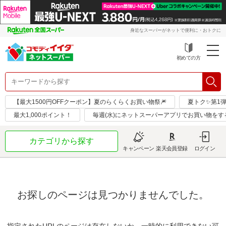
身近なスーパーがネットで便利に・おトクに
初めての方
【最大1500円OFFクーポン】夏のらくらくお買い物祭🎆
夏トク✨第1
最大1,000ポイント！
毎週(水)にネットスーパーアプリでお買い物をす
カテゴリから探す
キャンペーン
楽天会員登録
ログイン
お探しのページは見つかりませんでした。
指定されたURLのページは存在しないか、一時的に利用できない可