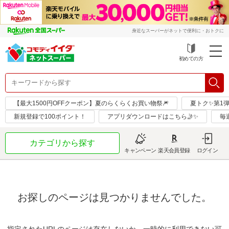
身近なスーパーがネットで便利に・おトクに
初めての方
【最大1500円OFFクーポン】夏のらくらくお買い物祭🎆
夏トク✨第1
新規登録で100ポイント！
アプリダウンロードはこちら🤳✨
毎
カテゴリから探す
キャンペーン
楽天会員登録
ログイン
お探しのページは見つかりませんでした。
指定されたURLのページは存在しないか、一時的に利用できない可