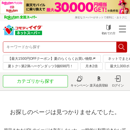
身近なスーパーがネットで便利に・おトクに
初めての方
【最大1500円OFFクーポン】夏のらくらくお買い物祭🎆
ネットでまと
夏トク✨第2弾ハーゲンダッツ3個698円！
月木2倍
最大1,000
カテゴリから探す
キャンペーン
楽天会員登録
ログイン
お探しのページは見つかりませんでした。
指定されたURLのページは存在しないか、一時的に利用できない可