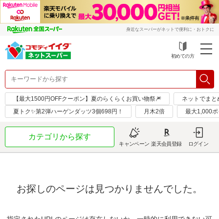
身近なスーパーがネットで便利に・おトクに
初めての方
【最大1500円OFFクーポン】夏のらくらくお買い物祭🎆
ネットでまと
夏トク✨第2弾ハーゲンダッツ3個698円！
月木2倍
最大1,000
カテゴリから探す
キャンペーン
楽天会員登録
ログイン
お探しのページは見つかりませんでした。
指定されたURLのページは存在しないか、一時的に利用できない可