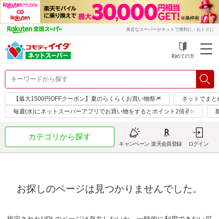
身近なスーパーがネットで便利に・おトクに
初めての方
【最大1500円OFFクーポン】夏のらくらくお買い物祭🎆
ネットでまと
毎週(水)にネットスーパーアプリでお買い物をするとポイント2倍✌✨
カテゴリから探す
キャンペーン
楽天会員登録
ログイン
お探しのページは見つかりませんでした。
指定されたURLのページは存在しないか、一時的に利用できない可