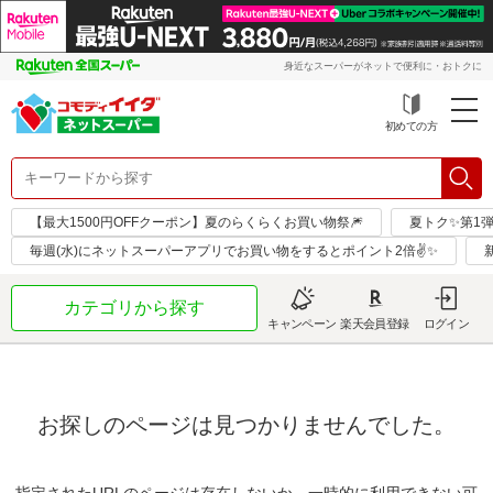
身近なスーパーがネットで便利に・おトクに
初めての方
【最大1500円OFFクーポン】夏のらくらくお買い物祭🎆
夏トク✨第1
毎週(水)にネットスーパーアプリでお買い物をするとポイント2倍✌✨
カテゴリから探す
キャンペーン
楽天会員登録
ログイン
お探しのページは見つかりませんでした。
指定されたURLのページは存在しないか、一時的に利用できない可