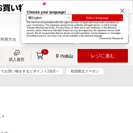
楽天グループ
カード
楽天市場
お知らせ
ヘルプ
楽天会員登録
ログイン
ご利用方法
0
0
レジに進む
円(税込)
購入履歴
リでお買い物をするとポイント2倍✌✨
初回限定クーポン
た。