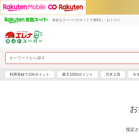
身近なスーパーがネットで便利に・おトクに
利用登録で100ポイント
最大1000ポイント
月木２倍
今
お
指定さ