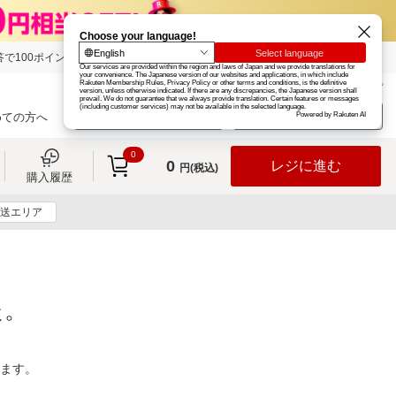
で100ポイント!
楽天グループ
カード
楽天市場
お知らせ
ヘルプ
楽天会員登録
ログイン
めての方へ
0
0
レジに進む
円(税込)
購入履歴
送エリア
た。
ります。