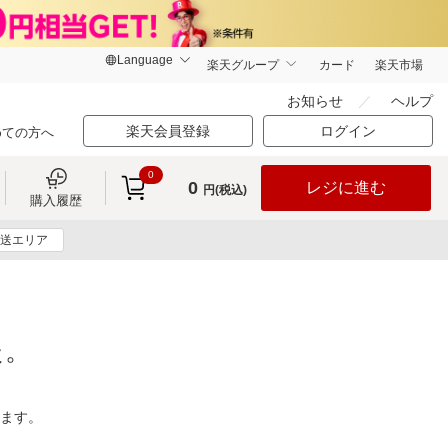
楽天グループ
カード
楽天市場
お知らせ
ヘルプ
楽天会員登録
ログイン
めての方へ
0
0
レジに進む
円(税込)
購入履歴
送エリア
た。
ります。