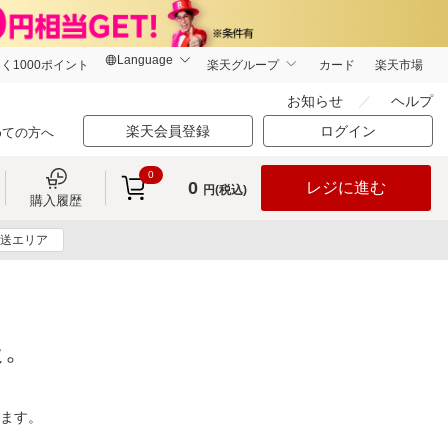
く1000ポイント
楽天グループ
カード
楽天市場
お知らせ
ヘルプ
楽天会員登録
ログイン
めての方へ
0
0
レジに進む
円(税込)
購入履歴
送エリア
た。
ります。