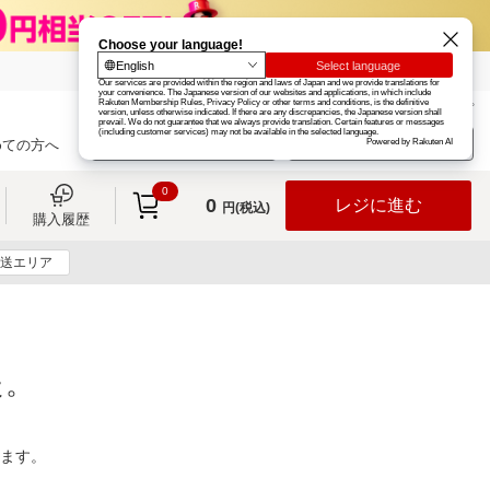
楽天グループ
カード
楽天市場
お知らせ
ヘルプ
楽天会員登録
ログイン
めての方へ
0
0
レジに進む
円(税込)
購入履歴
送エリア
た。
ります。