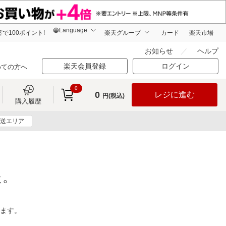
で100ポイント!
楽天グループ
カード
楽天市場
お知らせ
ヘルプ
楽天会員登録
ログイン
めての方へ
0
0
レジに進む
円(税込)
購入履歴
送エリア
た。
ります。