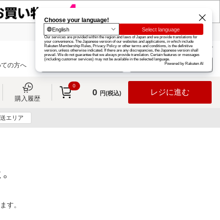
楽天グループ
カード
楽天市場
お知らせ
ヘルプ
楽天会員登録
ログイン
めての方へ
0
0
レジに進む
円(税込)
購入履歴
送エリア
た。
ります。