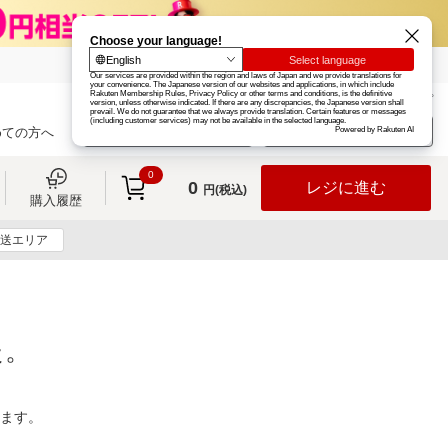
楽天グループ
カード
楽天市場
お知らせ
ヘルプ
楽天会員登録
ログイン
めての方へ
0
0
レジに進む
円(税込)
購入履歴
送エリア
た。
ります。