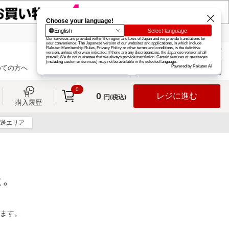
楽天グループ
カード
楽天市場
お知らせ
ヘルプ
楽天会員登録
ログイン
めての方へ
0
0
レジに進む
円(税込)
購入履歴
送エリア
た。
ります。