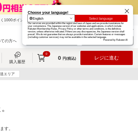
く1000ポイント
楽天グループ
カード
楽天市場
お知らせ
ヘルプ
楽天会員登録
ログイン
めての方へ
0
0
レジに進む
円(税込)
購入履歴
送エリア
た。
ります。