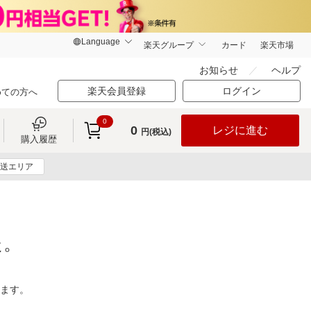
楽天グループ
カード
楽天市場
お知らせ
ヘルプ
楽天会員登録
ログイン
めての方へ
0
0
レジに進む
円(税込)
購入履歴
送エリア
た。
ります。