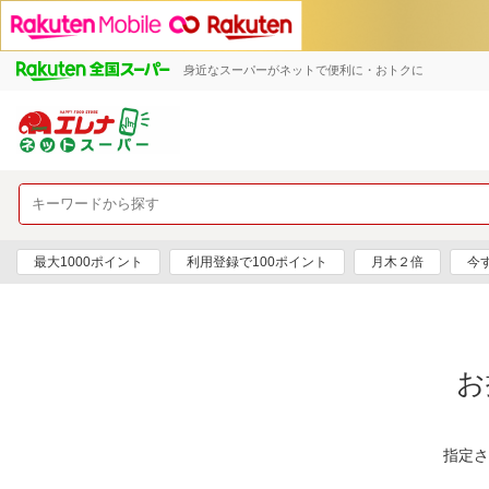
身近なスーパーがネットで便利に・おトクに
最大1000ポイント
利用登録で100ポイント
月木２倍
今
お
指定さ