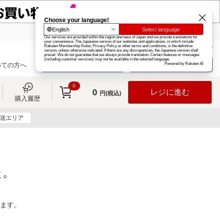
楽天グループ
カード
楽天市場
お知らせ
ヘルプ
楽天会員登録
ログイン
めての方へ
0
0
レジに進む
円(税込)
購入履歴
送エリア
た。
ります。