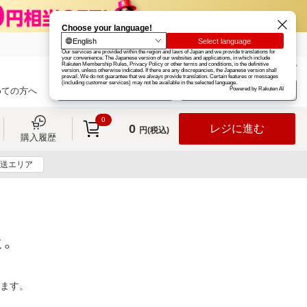
楽天グループ
カード
楽天市場
お知らせ
ヘルプ
楽天会員登録
ログイン
めての方へ
0
0
レジに進む
円(税込)
購入履歴
送エリア
た。
ります。