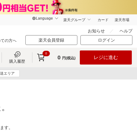
楽天グループ
カード
楽天市場
お知らせ
ヘルプ
楽天会員登録
ログイン
めての方へ
0
0
レジに進む
円(税込)
購入履歴
送エリア
た。
ります。