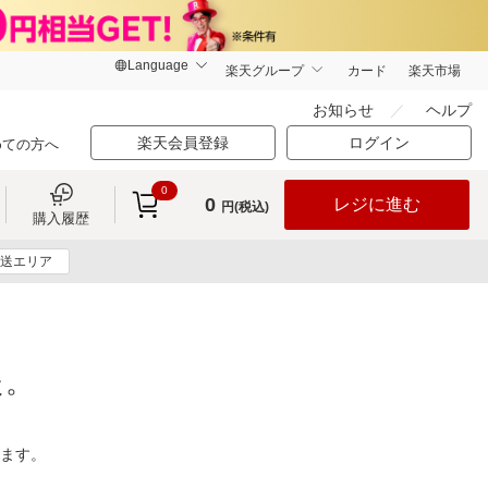
楽天グループ
カード
楽天市場
お知らせ
ヘルプ
楽天会員登録
ログイン
めての方へ
0
0
レジに進む
円(税込)
購入履歴
送エリア
た。
ります。