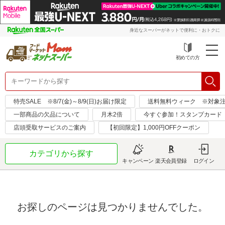
身近なスーパーがネットで便利に・おトクに
初めての方
特売SALE ※8/7(金)～8/9(日)お届け限定
送料無料ウィーク ※対象注文日：
一部商品の欠品について
月木2倍
今すぐ参加！スタンプカード
店頭受取サービスのご案内
【初回限定】1,000円OFFクーポン
カテゴリから探す
キャンペーン
楽天会員登録
ログイン
お探しのページは見つかりませんでした。