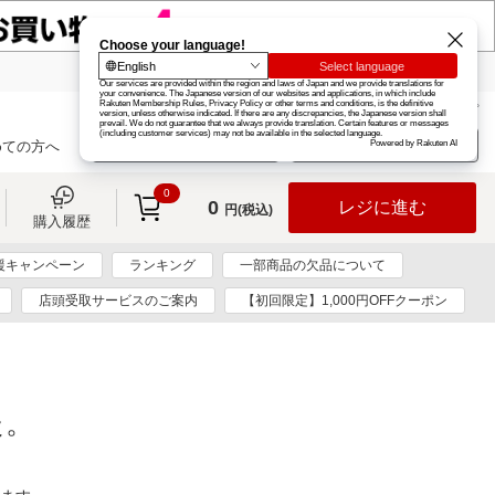
楽天グループ
カード
楽天市場
お知らせ
ヘルプ
楽天会員登録
ログイン
めての方へ
0
0
レジに進む
円(税込)
購入履歴
援キャンペーン
ランキング
一部商品の欠品について
店頭受取サービスのご案内
【初回限定】1,000円OFFクーポン
た。