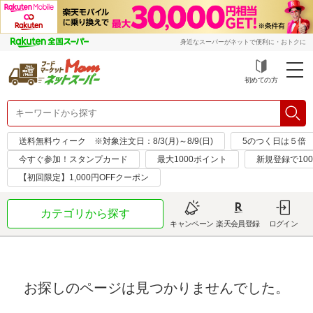
身近なスーパーがネットで便利に・おトクに
初めての方
送料無料ウィーク ※対象注文日：8/3(月)～8/9(日)
5のつく日は５倍
今すぐ参加！スタンプカード
最大1000ポイント
新規登録で10
【初回限定】1,000円OFFクーポン
カテゴリから探す
キャンペーン
楽天会員登録
ログイン
お探しのページは見つかりませんでした。