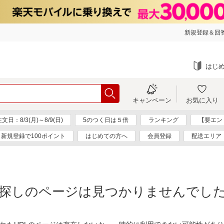
新規登録＆回答
はじ
キャンペーン
お気に入り
：8/3(月)～8/9(日)
5のつく日は５倍
ランキング
【要エン
新規登録で100ポイント
はじめての方へ
会員登録
配送エリア
探しのページは見つかりませんでし