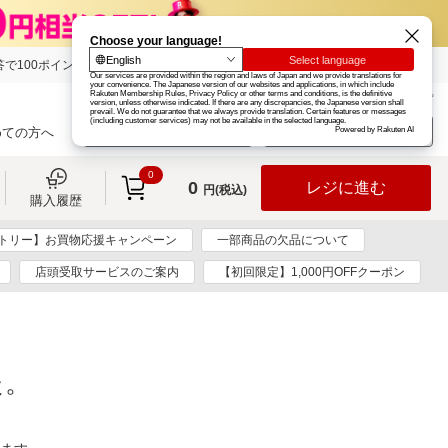
で100ポイント!
楽天グループ
カード
楽天市場
お知らせ
ヘルプ
楽天会員登録
ログイン
めての方へ
0
0
レジに進む
円(税込)
購入履歴
トリー】お買物応援キャンペーン
一部商品の欠品について
店頭受取サービスのご案内
【初回限定】1,000円OFFクーポン
た。